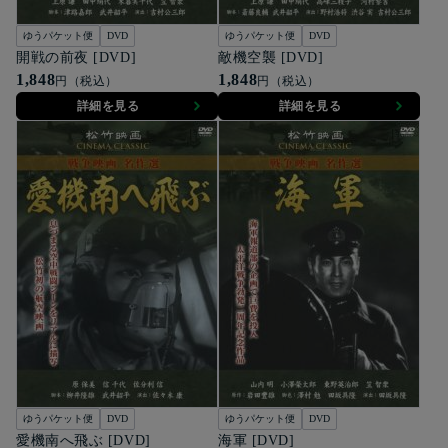
ゆうパケット便
DVD
ゆうパケット便
DVD
開戦の前夜 [DVD]
敵機空襲 [DVD]
1,848
1,848
円（税込）
円（税込）
詳細を見る
詳細を見る
ゆうパケット便
DVD
ゆうパケット便
DVD
愛機南へ飛ぶ [DVD]
海軍 [DVD]