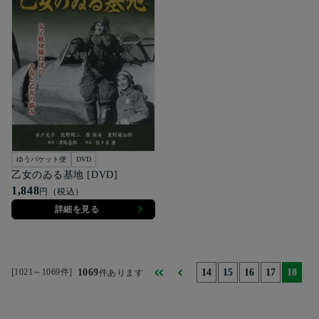
ゆうパケット便
DVD
乙女のゐる基地 [DVD]
1,848
円（税込）
詳細を見る
[1021～1069件]
1069
14
15
16
17
18
件あります