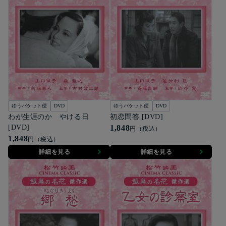
ゆうパケット便
DVD
ゆうパケット便
DVD
わが生涯のかゞやける日
初恋問答 [DVD]
[DVD]
1,848
円（税込）
1,848
円（税込）
詳細を見る
詳細を見る