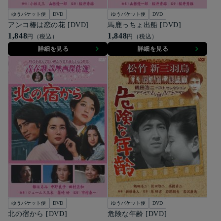
ゆうパケット便
DVD
ゆうパケット便
DVD
アンコ椿は恋の花 [DVD]
馬鹿っちょ出船 [DVD]
1,848
1,848
円（税込）
円（税込）
詳細を見る
詳細を見る
ゆうパケット便
DVD
ゆうパケット便
DVD
北の宿から [DVD]
危険な年齢 [DVD]