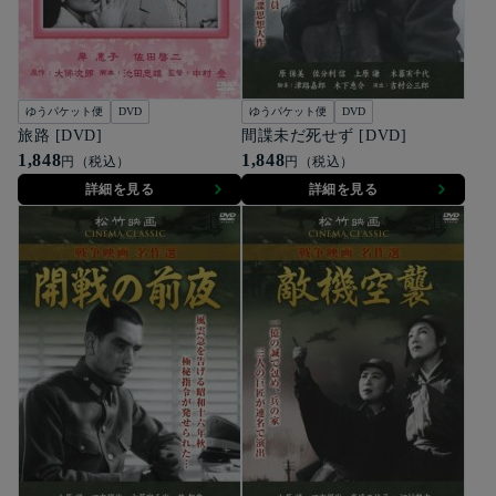
ゆうパケット便
DVD
ゆうパケット便
DVD
旅路 [DVD]
間諜未だ死せず [DVD]
1,848
1,848
円（税込）
円（税込）
詳細を見る
詳細を見る