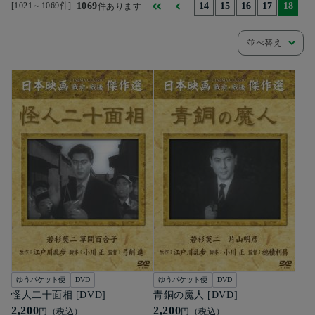
[1021～1069件]
1069
14
15
16
17
18
件あります
並べ替え
ゆうパケット便
DVD
ゆうパケット便
DVD
怪人二十面相 [DVD]
青銅の魔人 [DVD]
2,200
2,200
円（税込）
円（税込）