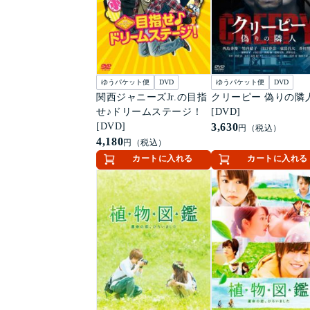
ゆうパケット便
DVD
ゆうパケット便
DVD
関西ジャニーズJr.の目指
クリーピー 偽りの隣
せ♪ドリームステージ！
[DVD]
[DVD]
3,630
円（税込）
4,180
円（税込）
カートに入れる
カートに入れる