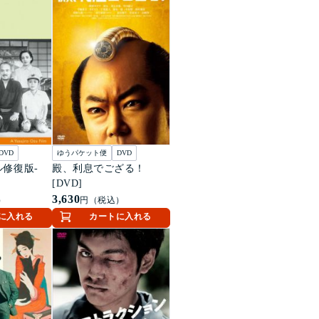
DVD
ゆうパケット便
DVD
ル修復版-
殿、利息でござる！
[DVD]
3,630
）
円（税込）
に入れる
カートに入れる