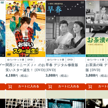
ゆうパケット便
DVD
ゆうパケット便
DVD
ゆうパケット便
グー
関西ジャニーズＪｒ.のお
早春 デジタル修復版
お茶漬の味 
笑いスター誕生！ [DVD]
[DVD]
版 [DVD]
4,180
3,080
3,080
円（税込）
円（税込）
円（税込
カートに入れる
カートに入れる
カート