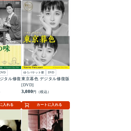
DVD
ゆうパケット便
DVD
デジタル修復
東京暮色 デジタル修復版
[DVD]
3,080
）
円（税込）
に入れる
カートに入れる