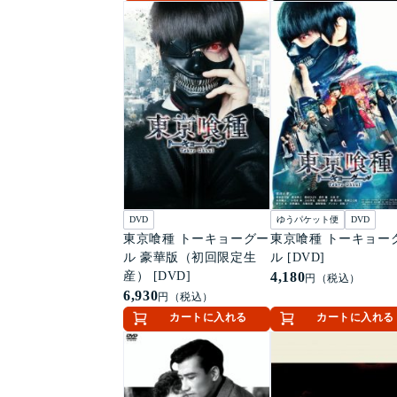
DVD
ゆうパケット便
DVD
東京喰種 トーキョーグー
東京喰種 トーキョー
ル 豪華版（初回限定生
ル [DVD]
産） [DVD]
4,180
円（税込）
6,930
円（税込）
カートに入れる
カートに入れる