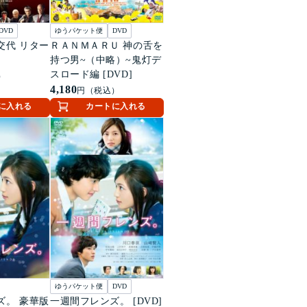
DVD
ゆうパケット便
DVD
交代 リター
ＲＡＮＭＡＲＵ 神の舌を
持つ男~（中略）~鬼灯デ
スロード編 [DVD]
）
4,180
円（税込）
に入れる
カートに入れる
ゆうパケット便
DVD
ズ。 豪華版
一週間フレンズ。 [DVD]