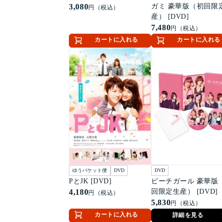
3,080
ガミ 豪華版（初回限
円（税込）
産） [DVD]
7,480
円（税込）
カートに入れる
カートに入れる
ゆうパケット便
DVD
DVD
PとJK [DVD]
ピーチガール 豪華版
4,180
回限定生産） [DVD]
円（税込）
5,830
円（税込）
カートに入れる
詳細を見る