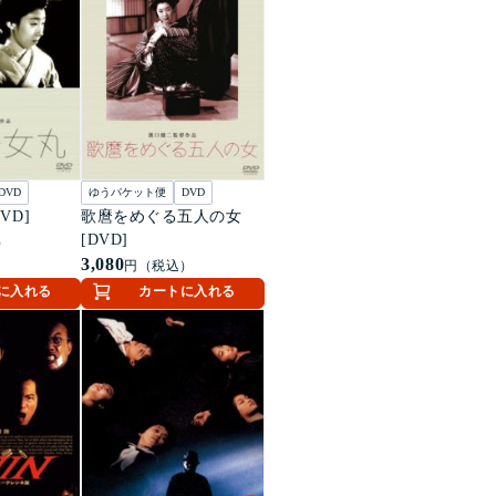
DVD
ゆうパケット便
DVD
VD]
歌麿をめぐる五人の女
[DVD]
）
3,080
円（税込）
に入れる
カートに入れる