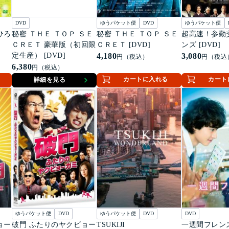
DVD
ゆうパケット便
DVD
ゆうパケット便
ひろ
秘密 ＴＨＥ ＴＯＰ ＳＥ
秘密 ＴＨＥ ＴＯＰ ＳＥ
超高速！参勤
ＣＲＥＴ 豪華版（初回限
ＣＲＥＴ [DVD]
ンズ [DVD]
定生産） [DVD]
4,180
3,080
円（税込）
円（税込
6,380
円（税込）
カートに入れる
カート
詳細を見る
ゆうパケット便
DVD
ゆうパケット便
DVD
DVD
ョー
破門 ふたりのヤクビョー
TSUKIJI
一週間フレン