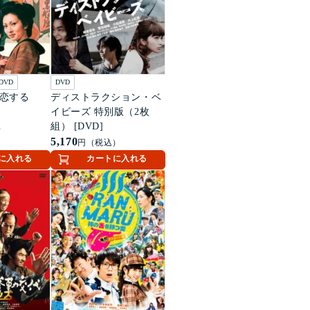
DVD
DVD
 恋する
ディストラクション・ベ
イビーズ 特別版（2枚
組） [DVD]
）
5,170
円（税込）
に入れる
カートに入れる