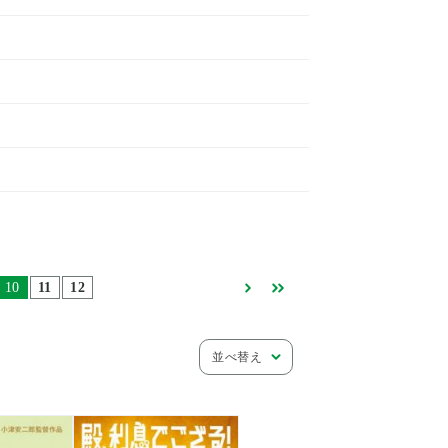
10
11
12
並べ替え