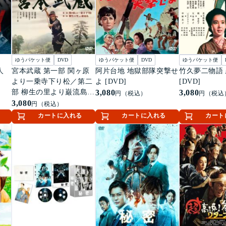
ゆうパケット便
DVD
ゆうパケット便
DVD
ゆうパケット便
人
宮本武蔵 第一部 関ヶ原
阿片台地 地獄部隊突撃せ
竹久夢二物語
より一乗寺下り松／第二
よ [DVD]
[DVD]
部 柳生の里より巌流島
3,080
3,080
円（税込）
円（税込
[DVD]
3,080
円（税込）
カートに入れる
カートに入れる
カート