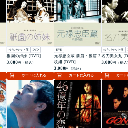
ゆうパケット便
DVD
DVD
ゆうパケット便
祗園の姉妹 [DVD]
元禄忠臣蔵 前篇・後篇 2
名刀美女丸 [D
3,080
枚組 [DVD]
3,080
円（税込）
円（税込
3,080
円（税込）
カートに入れる
カートに入れる
カート