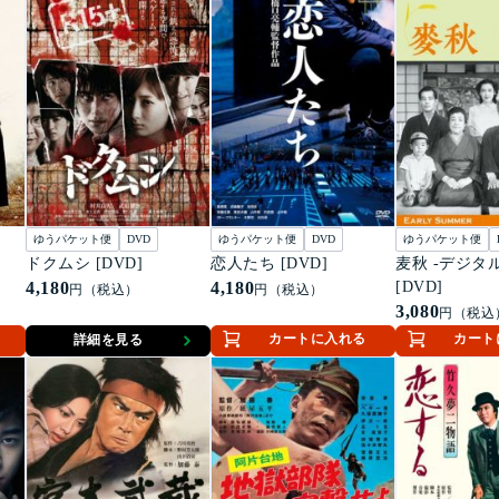
ゆうパケット便
DVD
ゆうパケット便
DVD
ゆうパケット便
ドクムシ [DVD]
恋人たち [DVD]
麦秋 -デジタ
4,180
4,180
[DVD]
円（税込）
円（税込）
3,080
円（税込
カートに入れる
カート
詳細を見る