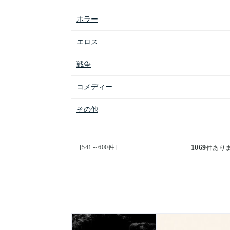
ホラー
エロス
戦争
コメディー
その他
[541～600件]
1069
件あり