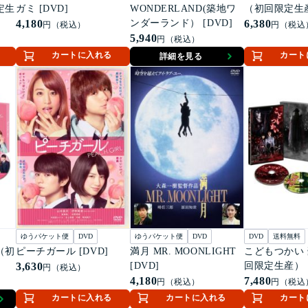
定生
ガミ [DVD]
WONDERLAND(築地ワ
（初回限定生産
4,180
ンダーランド） [DVD]
6,380
円（税込）
円（税込
5,940
円（税込）
カートに入れる
カート
詳細を見る
ゆうパケット便
DVD
ゆうパケット便
DVD
DVD
送料無料
（初
ピーチガール [DVD]
満月 MR. MOONLIGHT
こどもつかい
3,630
[DVD]
回限定生産） [
円（税込）
4,180
7,480
円（税込）
円（税込
カートに入れる
カートに入れる
カート