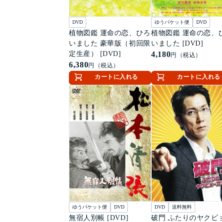
DVD
ゆうパケット便
DVD
植物図鑑 運命の恋、ひろ
植物図鑑 運命の恋、
いました 豪華版（初回限
いました [DVD]
定生産） [DVD]
4,180
円（税込）
6,380
円（税込）
カートに入れる
カートに入れる
ゆうパケット便
DVD
DVD
送料無料
無宿人別帳 [DVD]
破門 ふたりのヤクビ