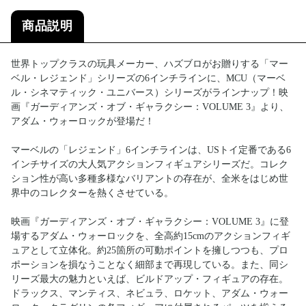
商品説明
世界トップクラスの玩具メーカー、ハズブロがお贈りする「マー
ベル・レジェンド」シリーズの6インチラインに、MCU（マーベ
ル・シネマティック・ユニバース）シリーズがラインナップ！映
画『ガーディアンズ・オブ・ギャラクシー：VOLUME 3』より、
アダム・ウォーロックが登場だ！
マーベルの「レジェンド」6インチラインは、USトイ定番である6
インチサイズの大人気アクションフィギュアシリーズだ。コレク
ション性が高い多種多様なバリアントの存在が、全米をはじめ世
界中のコレクターを熱くさせている。
映画『ガーディアンズ・オブ・ギャラクシー：VOLUME 3』に登
場するアダム・ウォーロックを、全高約15cmのアクションフィギ
ュアとして立体化。約25箇所の可動ポイントを擁しつつも、プロ
ポーションを損なうことなく細部まで再現している。また、同シ
リーズ最大の魅力といえば、ビルドアップ・フィギュアの存在。
ドラックス、マンティス、ネビュラ、ロケット、アダム・ウォー