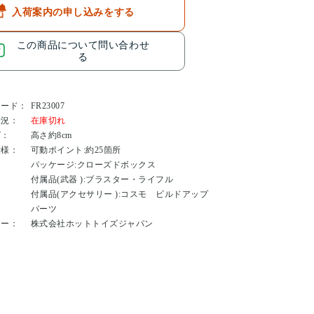
入荷案内の申し込みをする
この商品について問い合わせ
る
コード：
FR23007
状況：
在庫切れ
ズ：
高さ約8cm
仕様：
可動ポイント:約25箇所
パッケージ:クローズドボックス
付属品(武器 ):ブラスター・ライフル
付属品(アクセサリー ):コスモ ビルドアップ
パーツ
カー：
株式会社ホットトイズジャパン