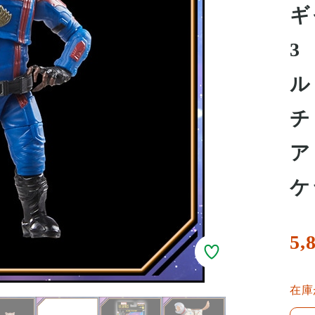
ギ
3
ル
チ
ア
ケ
5,
在庫