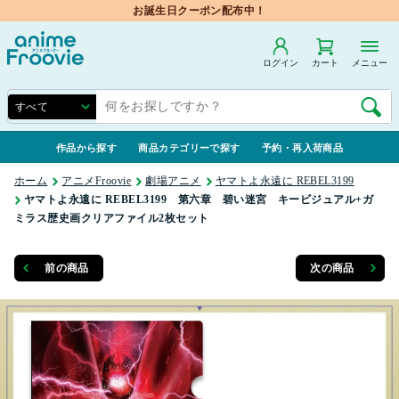
お誕生日クーポン配布中！
ログイン
カート
メニュー
作品から探す
商品カテゴリーで探す
予約・再入荷商品
ホーム
アニメFroovie
劇場アニメ
ヤマトよ永遠に REBEL3199
ヤマトよ永遠に REBEL3199 第六章 碧い迷宮 キービジュアル+ガ
ミラス歴史画クリアファイル2枚セット
前の商品
次の商品