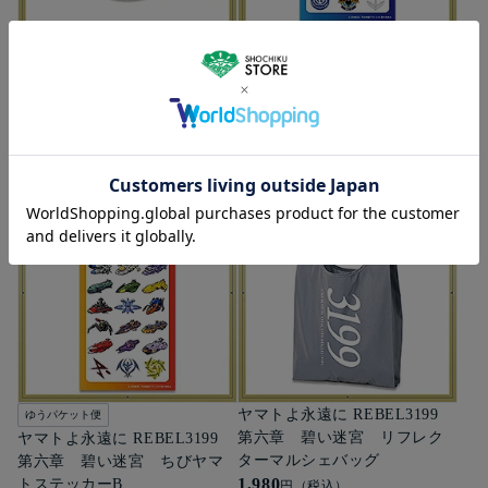
ゆうパケット便
ゆうパケット便
ヤマトよ永遠に REBEL3199
ヤマトよ永遠に REBEL3199
第六章 碧い迷宮 ラメ入り
第六章 碧い迷宮 ちびヤマ
アクリルマグネット
トステッカーA
1,430
1,100
円（税込）
円（税込）
詳細を見る
詳細を見る
ヤマトよ永遠に REBEL3199
ゆうパケット便
第六章 碧い迷宮 リフレク
ヤマトよ永遠に REBEL3199
ターマルシェバッグ
第六章 碧い迷宮 ちびヤマ
1,980
トステッカーB
円（税込）