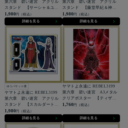
第六章 碧い迷宮 アクリル
第六章 碧い迷宮 アクリル
スタンド 【サーシャ＆ユリ
スタンド 【藤堂早紀＆神崎
ーシャ・イスカンダル】
1,980
恵】
1,980
円（税込）
円（税込）
詳細を見る
詳細を見る
ヤマトよ永遠に REBEL3199
ゆうパケット便
第六章 碧い迷宮 A3メタル
ヤマトよ永遠に REBEL3199
クリアポスター 【ティザー
第六章 碧い迷宮 アクリル
ビジュアル】
1,760
スタンド 【スカルダート＆
円（税込）
サーダ】
1,980
円（税込）
詳細を見る
詳細を見る