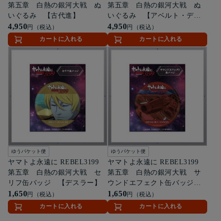
第五章 白熱の銀河大戦 ぬ
第五章 白熱の銀河大戦 ぬ
いぐるみ 【古代進】
いぐるみ 【アベルト・デス
4,950
ラー】
4,950
円（税込）
円（税込）
カートに入れる
カートに入れる
ゆうパケット便
ゆうパケット便
ヤマトよ永遠に REBEL3199
ヤマトよ永遠に REBEL3199
第五章 白熱の銀河大戦 セ
第五章 白熱の銀河大戦 サ
リフ缶バッジ 【デスラー】
ウンドエフェクト缶バッジ
1,650
【デスラー砲】
1,650
円（税込）
円（税込）
カートに入れる
カートに入れる