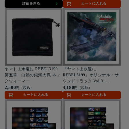
詳細を見る
カートに入れる
ヤマトよ永遠に REBEL3199
『ヤマトよ永遠に
第五章 白熱の銀河大戦 ネッ
REBEL3199』オリジナル・サ
クウォーマー
ウンドトラック Vol.01
2,500
(UHQCD仕様)
4,180
円（税込）
円（税込）
カートに入れる
カートに入れる