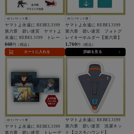
ゆうパケット便
ゆうパケット便
ヤマトよ永遠に REBEL3199
ヤマトよ永遠に REBEL3199
第六章 碧い迷宮 ヤマトよ
第六章 碧い迷宮 フォトグ
永遠に REBEL3199 トレーデ
レイキーホルダー【第六章】
ィングメカアクリルキーホル
660
1,760
円（税込）
円（税込）
ダー 3199ver.【Vol.3】(全10
カートに入れる
詳細を見る
種)
ヤマトよ永遠に REBEL3199
ゆうパケット便
第六章 碧い迷宮 洗濯ネッ
ヤマトよ永遠に REBEL3199
ト【コスモハウンド】
第六章 碧い迷宮 トレーデ