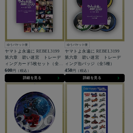
ゆうパケット便
ゆうパケット便
ヤマトよ永遠に REBEL3199
ヤマトよ永遠に REBEL3199
第六章 碧い迷宮 トレーデ
第六章 碧い迷宮 トレーデ
ィングカード5枚セット（全36
ィング缶バッジ（全5種）
種）
600
450
円（税込）
円（税込）
詳細を見る
詳細を見る