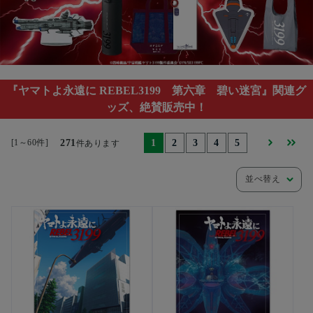
『ヤマトよ永遠に REBEL3199 第六章 碧い迷宮』関連グ
ッズ、絶賛販売中！
[1～60件]
271
1
2
3
4
5
件あります
並べ替え