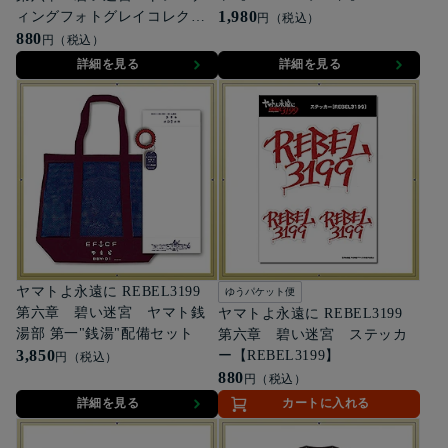
1,980
ィングフォトグレイコレクシ
円（税込）
ョン【第六章】(全40種)※ラン
880
円（税込）
ダム4枚入り
詳細を見る
詳細を見る
ヤマトよ永遠に REBEL3199
ゆうパケット便
第六章 碧い迷宮 ヤマト銭
ヤマトよ永遠に REBEL3199
湯部 第一"銭湯"配備セット
第六章 碧い迷宮 ステッカ
3,850
ー【REBEL3199】
円（税込）
880
円（税込）
詳細を見る
カートに入れる