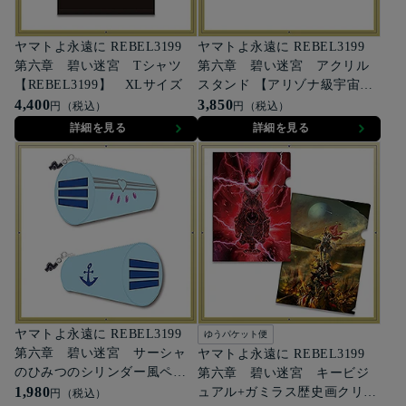
ヤマトよ永遠に REBEL3199
ヤマトよ永遠に REBEL3199
第六章 碧い迷宮 Tシャツ
第六章 碧い迷宮 アクリル
【REBEL3199】 XLサイズ
スタンド 【アリゾナ級宇宙戦
4,400
艦アリゾナ（1/1000サイ
3,850
円（税込）
円（税込）
ズ）】
詳細を見る
詳細を見る
ヤマトよ永遠に REBEL3199
ゆうパケット便
第六章 碧い迷宮 サーシャ
ヤマトよ永遠に REBEL3199
のひみつのシリンダー風ペン
第六章 碧い迷宮 キービジ
ケース
1,980
ュアル+ガミラス歴史画クリア
円（税込）