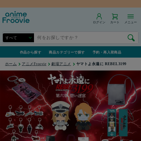
商品合計7,000円（税込）以上で送料無料
ログイン
カート
メニュー
作品から探す
商品カテゴリーで探す
予約・再入荷商品
ホーム
アニメFroovie
劇場アニメ
ヤマトよ永遠に REBEL3199