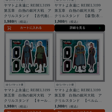
ヤマトよ永遠に REBEL3199
ヤマトよ永遠に REBEL3199
第五章 白熱の銀河大戦 ア
第五章 白熱の銀河大戦 ア
クリルスタンド 【古代進(航
クリルスタンド 【森雪(衣装
空隊)＆アルフォン(スペアボデ
1,980
違いver.)】
1,980
円（税込）
円（税込）
ィ)】
カートに入れる
詳細を見る
ゆうパケット便
ゆうパケット便
ヤマトよ永遠に REBEL3199
ヤマトよ永遠に REBEL3199
第五章 白熱の銀河大戦 ア
第五章 白熱の銀河大戦 ア
クリルスタンド 【キール・
クリルスタンド 【ベルム・
キーリング＆ユーリ・ダゴ
1,980
フォン・ベムラーゼ＆リュド
1,980
円（税込）
円（税込）
ン】
ミ・ダーリヤ】