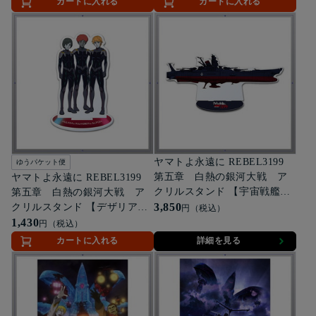
カートに入れる
カートに入れる
ヤマトよ永遠に REBEL3199
ゆうパケット便
第五章 白熱の銀河大戦 ア
ヤマトよ永遠に REBEL3199
クリルスタンド 【宇宙戦艦ヤ
第五章 白熱の銀河大戦 ア
マト（第３次改装型：参戦章
3,850
クリルスタンド 【デザリアム
円（税込）
叙勲式典記念塗装）（1/1000
の子たち(アルフォン＆ランベ
1,430
円（税込）
サイズ）】
ル＆マクシム)】
カートに入れる
詳細を見る