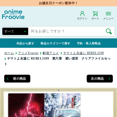
お誕生日クーポン配布中！
ログイン
カート
メニュー
作品から探す
商品カテゴリーで探す
予約・再入荷商品
ホーム
アニメFroovie
劇場アニメ
ヤマトよ永遠に REBEL3199
ヤマトよ永遠に REBEL3199 第六章 碧い迷宮 クリアファイルセッ
ト
前の商品
次の商品