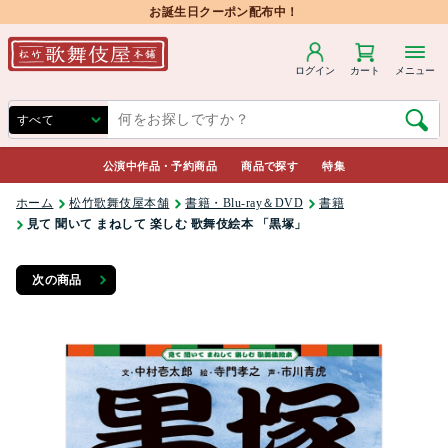
お誕生日クーポン配布中！
ログイン
カート
メニュー
公演中作品・予約商品
商品で探す
特集
ホーム
松竹歌舞伎屋本舗
書籍・Blu-ray＆DVD
書籍
見て 聞いて まねして 楽しむ 歌舞伎絵本 「黒塚」
次の商品