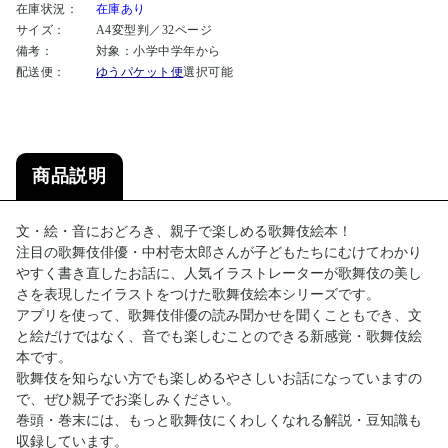
在庫状況：
在庫あり
サイズ：
A4変型判／32ページ
備考：
対象：小学中学年から
配送便：
ゆうパケット便
選択可能
商品説明
文・絵・音におどろき、親子で楽しめる歌舞伎絵本！
注目の歌舞伎俳優・中村壱太郎さんが子どもたちにむけてわかり
やすく書き直したお話に、人気イラストレーターが歌舞伎の美し
さを表現したイラストをつけた歌舞伎絵本シリーズです。
アプリを使って、歌舞伎俳優の読み聞かせを聞くこともでき、文
と絵だけではなく、音でも楽しむことのできる新感覚・歌舞伎絵
本です。
歌舞伎を知らない方でも楽しめるやさしいお話になっていますの
で、ぜひ親子でお楽しみください。
巻頭・巻末には、もっと歌舞伎にくわしくなれる解説・豆知識も
収録しています。