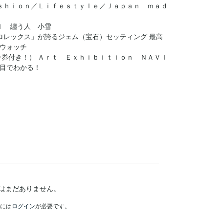
ａｓｈｉｏｎ／Ｌｉｆｅｓｔｙｌｅ／Ｊａｐａｎ ｍａｄ
Ｉ 纏う人 小雪
ロレックス」が誇るジェム（宝石）セッティング 最高
ウォッチ
ン券付き！） Ａｒｔ Ｅｘｈｉｂｉｔｉｏｎ ＮＡＶＩ
目でわかる！
はまだありません。
には
ログイン
が必要です。