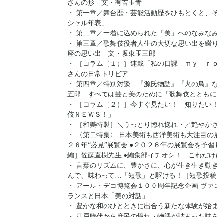
さんの形 文・有吉玉青
・ 第一章／舞台歴・芸能活動歴をひもとくと、
シャル年表」
・ 第二章／一着に込められた「美」へのなみな
・ 第三章／歌舞伎役者人生の大切な思い出を綴
座の思い出 文・坂東玉三郎
・ ［コラム（１）］連載「私の日課 ｍｙ ｒ
さんの日常トリビア
・ 第四章／特別対談 『源氏物語』『火の鳥』
五郎 すべては芸と美のために「歌舞伎とともに
・ ［コラム（２）］今すぐ見たい！ 知りたい
伎ＮＥＷＳ！」
・ ［和樂特製］＼うっとり惚れ惚れ・／艶やか
・ 〈第二特集〉 日本美術も西洋美術も大注目
２６年“必見”展覧会 ●２０２６年の展覧会を予
編］佐藤直樹先生 ●編集部イチオシ！ これだ
・ 言葉のリズムに、豊かさに、心が生き生き動
んで、味わって…「短歌」と駆ける！［短歌投稿
・ アール・デコ博覧会１００周年記念企画 ヴァ
ランスと日本「美の対話」
・ 豊かな和のひとときに出合う新たな体験が始
・ 江戸時代から庶民の憧れ・物語が詰まった味