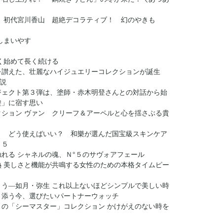
回 初代宮川香山 超絶デコラティブ！ 幻のやきも
しまいやす
く始めて長く続ける
を讃えた、壮麗なハイジュエリーコレクションが誕生
説
ジェクト第３弾は、塗師・赤木明登さんとの対話から始
塗」に宿す思い
クション ヴァン クリーフ＆アーペルと心を揺さぶる貴
？ どう使えばいい？ 和樂が選んだ国宝級スキンケア
２５
れる シャネルの魂、Ｎ°５のサヴォアフェール
熱 美しさと機能が共鳴する女性のための本格タイムピー
とう―如月・弥生 これ以上ないほどシンプルで美しい時
り添う今、選びたいパートナーウォッチ
」の「シーマスター」コレクション かけがえのない時を