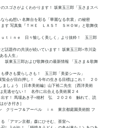
そのスゴさがよくわかります！ 坂東玉三郎「玉さまスペ
みならぬ想い 名舞台を彩る「華麗なる衣裳」の秘密
ります 写真集『ＴＨＥ ＬＡＳＴ ＳＨＯＷ』と歌舞伎
ｏｕｔｉｎｅ 日々愉しく美しく」より抜粋！ 玉三郎
など話題作の共演が続いています！ 坂東玉三郎×市川染
ある人生」
！ 坂東玉三郎および歌舞伎の最新情報 「玉さま＆歌舞
さも儚さも愛らしさも！ 玉三郎「美姿シール」
の展覧会が目白押し！ 今年の生きる目標はこれ！ ２０
習しましょう ［日本美術編］山下裕二先生 ［西洋美術
けは見逃せない！ 名作に出合える美術展２４
き出す！ 馬場あき子×穂村 弘 ２０２６ 触れて、読
はがき付き］
ン クリーフ＆アーペル ｉｎ 東京都庭園美術館 フ
まる 「アマン京都」森にひそむ、茶室へ
を召し上がれ！ 「鍋焼きうどん」の冬が来た！＼あつあ