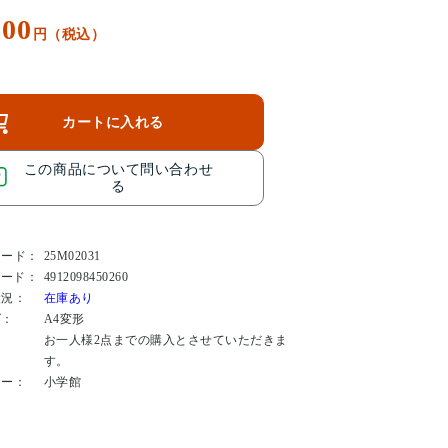
900
円（税込）
カートに入れる
この商品について問い合わせ
る
コード：
25M02031
コード：
4912098450260
状況：
在庫あり
ズ：
A4変形
：
お一人様2点までの購入とさせていただきま
す。
カー：
小学館