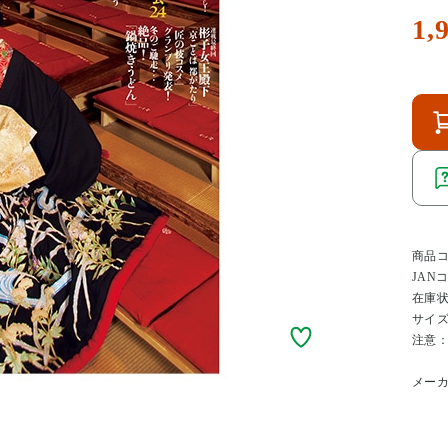
1,
商品
JAN
在庫
サイ
注意
メー