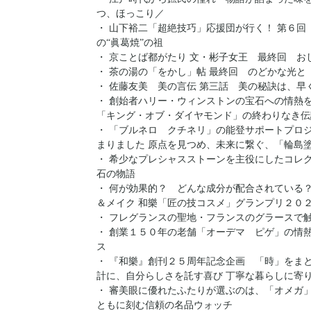
つ、ほっこり／
・ 山下裕二「超絶技巧」応援団が行く！ 第６
の“眞葛焼”の祖
・ 京ことば都がたり 文・彬子女王 最終回 お
・ 茶の湯の「をかし」帖 最終回 のどかな光と
・ 佐藤友美 美の言伝 第三話 美の秘訣は、早
・ 創始者ハリー・ウィンストンの宝石への情熱
「キング・オブ・ダイヤモンド」の終わりなき伝
・ 「ブルネロ クチネリ」の能登サポートプロ
まりました 原点を見つめ、未来に繋ぐ、「輪島
・ 希少なプレシャスストーンを主役にしたコレ
石の物語
・ 何が効果的？ どんな成分が配合されている
＆メイク 和樂「匠の技コスメ」グランプリ２０
・ フレグランスの聖地・フランスのグラースで触
・ 創業１５０年の老舗「オーデマ ピゲ」の情
ス
・ 『和樂』創刊２５周年記念企画 「時」をま
計に、自分らしさを託す喜び 丁寧な暮らしに寄
・ 審美眼に優れたふたりが選ぶのは、「オメガ
ともに刻む信頼の名品ウォッチ