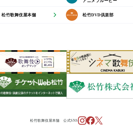
アニメフルービー
松竹歌舞伎屋本舗
松竹DVD倶楽部
松竹歌舞伎屋本舗 公式SNS