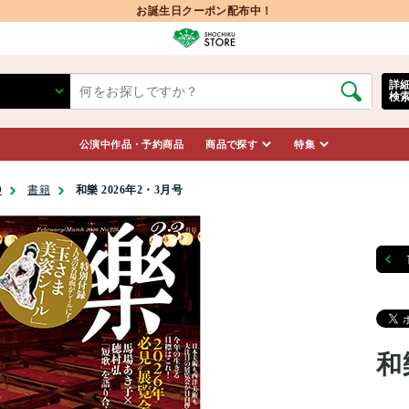
お誕生日クーポン配布中！
詳
検
公演中作品・予約商品
商品で探す
特集
D
書籍
和樂 2026年2・3月号
和