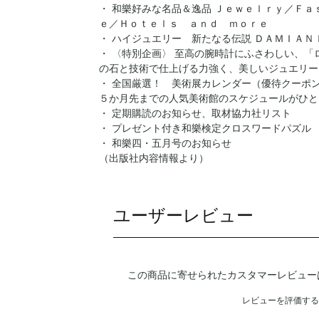
・ 和樂好みな名品＆逸品 Ｊｅｗｅｌｒｙ／Ｆ
ｅ／Ｈｏｔｅｌｓ ａｎｄ ｍｏｒｅ
・ ハイジュエリー 新たなる伝説 ＤＡＭＩＡＮ
・ 〈特別企画〉 至高の腕時計にふさわしい、「
の石と技術で仕上げる力強く、美しいジュエリー
・ 全国厳選！ 美術展カレンダー（優待クーポ
５か月先までの人気美術館のスケジュールがひと
・ 定期購読のお知らせ、取材協力社リスト
・ プレゼント付き和樂検定クロスワードパズル
・ 和樂四・五月号のお知らせ
（出版社内容情報より）
ユーザーレビュー
この商品に寄せられたカスタマーレビュー
レビューを評価する