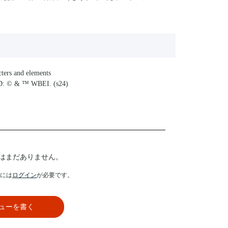
ers and elements
D: © & ™ WBEI. (s24)
はまだありません。
には
ログイン
が必要です。
ューを書く