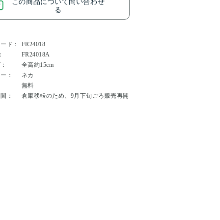
この商品について問い合わせ
る
コード：
FR24018
：
FR24018A
ズ：
全高約15cm
カー：
ネカ
：
無料
期間：
倉庫移転のため、9月下旬ごろ販売再開