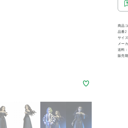
商品
品番2
サイ
メー
送料
販売