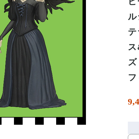
ビ
ル
テ
ス
ズ
フ
9,