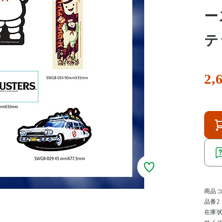
ー
テ
2,
商品
品番2
在庫