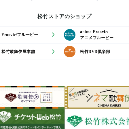
松竹ストアのショップ
anime Froovie/
Froovie/フルービー
アニメフルービー
松竹歌舞伎屋本舗
松竹DVD倶楽部