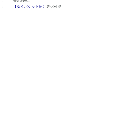
ズ：
長さ約6cm
便：
【ゆうパケット便】
選択可能