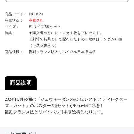
商品コード：
FR23023
在庫状況：
在庫切れ
サイズ：
B1サイズ2枚セット
特典：
★購入者の方ににトレカ１枚をプレゼント。
※劇場で特典として配布したもの・絵柄はランダム６種
（不透明袋入り）
商品仕様：
復刻フランス版＆リバイバル日本版絵柄
商品説明
2024年2月公開の『ジェヴォーダンの獣 4Kレストア ディレクター
ズ・カット』のポスター2種セットがFroovieに登場！
復刻フランス版とリバイバル日本版絵柄となります。