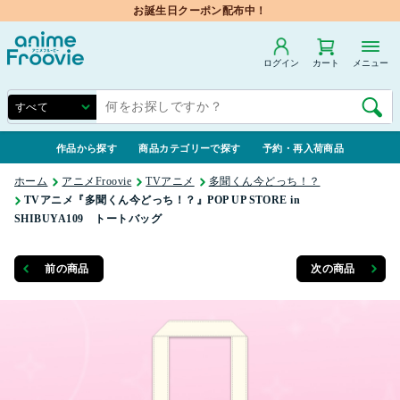
お誕生日クーポン配布中！
ログイン
カート
メニュー
作品から探す
商品カテゴリーで探す
予約・再入荷商品
ホーム
アニメFroovie
TVアニメ
多聞くん今どっち！？
TVアニメ『多聞くん今どっち！？』POP UP STORE in
SHIBUYA109 トートバッグ
前の商品
次の商品