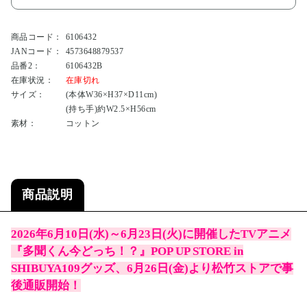
商品コード：
6106432
JANコード：
4573648879537
品番2：
6106432B
在庫状況：
在庫切れ
サイズ：
(本体W36×H37×D11cm)
(持ち手)約W2.5×H56cm
素材：
コットン
商品説明
2026年6月10日(水)～6月23日(火)に開催したTVアニメ
『多聞くん今どっち！？』POP UP STORE in
SHIBUYA109グッズ、6月26日(金)より松竹ストアで事
後通販開始！