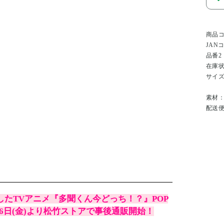
商品
JAN
品番2
在庫
サイ
素材
配送
に開催したTVアニメ『多聞くん今どっち！？』POP
ズ、6月26日(金)より松竹ストアで事後通販開始！