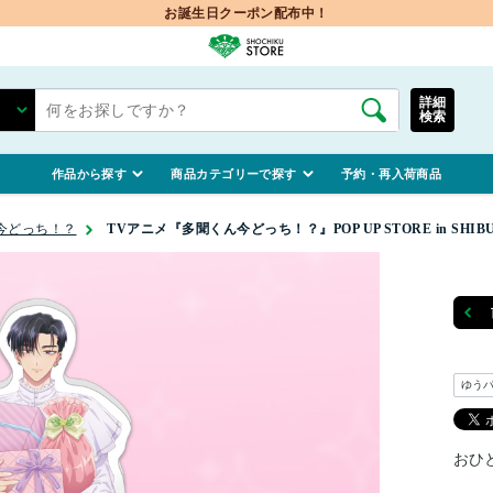
お誕生日クーポン配布中！
詳細
検索
作品から探す
商品カテゴリーで探す
予約・再入荷商品
今どっち！？
TVアニメ『多聞くん今どっち！？』POP UP STORE in SHI
ゆう
おひ