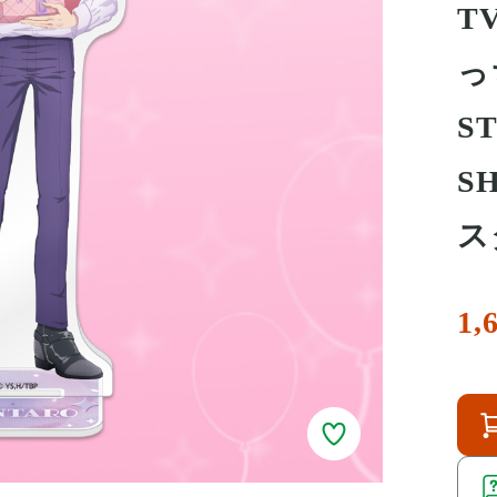
T
っ
ST
S
ス
1,