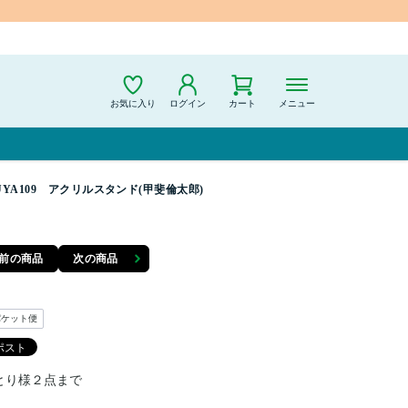
お気に入り
ログイン
カート
メニュー
BUYA109 アクリルスタンド(甲斐倫太郎)
前の商品
次の商品
パケット便
とり様２点まで