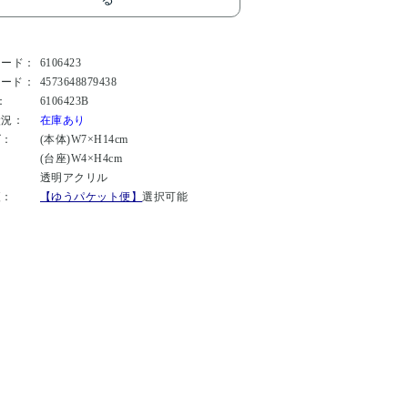
コード：
6106423
コード：
4573648879438
：
6106423B
状況：
在庫あり
ズ：
(本体)W7×H14cm
(台座)W4×H4cm
：
透明アクリル
便：
【ゆうパケット便】
選択可能