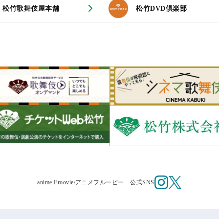
松竹歌舞伎屋本舗
松竹DVD倶楽部
anime Froovie/
アニメフルービー 公式SNS