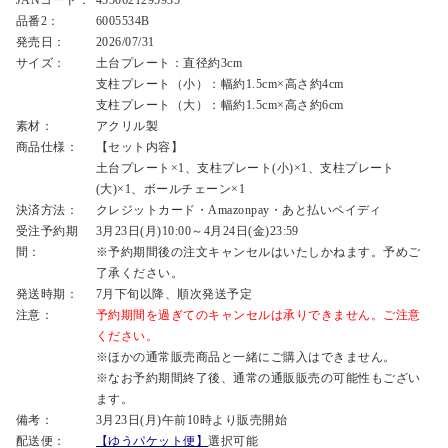
JANコード：
4550621295935
品番2：
6005534B
発売日：
2026/07/31
サイズ：
土台プレート：直径約3cm
支柱プレート（小）：幅約1.5cm×高さ約4cm
支柱プレート（大）：幅約1.5cm×高さ約6cm
素材：
アクリル製
商品仕様：
【セット内容】
土台プレート×1、支柱プレート(小)×1、支柱プレート
(大)×1、ボールチェーン×1
決済方法：
クレジットカード・Amazonpay・あと払いペイディ
受注予約期
3月23日(月)10:00～4月24日(金)23:59
間：
※予約期間後の注文キャンセルはいたしかねます。予めご
了承ください。
発送時期：
7月下旬以降、順次発送予定
注意：
予約期間を過ぎてのキャンセルは承りできません。ご注意
ください。
※ほかの通常販売商品と一緒にご購入はできません。
※なお予約期間終了後、通常の通販販売の可能性もござい
ます。
備考：
3月23日(月)午前10時より販売開始
配送便：
【ゆうパケット便】
選択可能