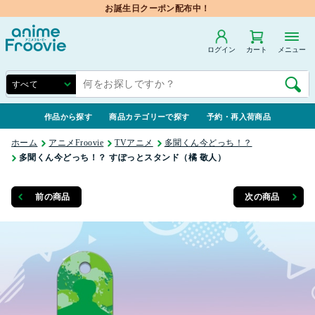
お誕生日クーポン配布中！
ログイン
カート
メニュー
作品から探す
商品カテゴリーで探す
予約・再入荷商品
ホーム
アニメFroovie
TVアニメ
多聞くん今どっち！？
多聞くん今どっち！？ すぽっとスタンド（橘 敬人）
前の商品
次の商品