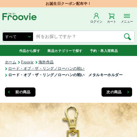
お誕生日クーポン配布中！
ログイン
カート
メニュー
作品から探す
商品カテゴリーで探す
予約・再入荷商品
ホーム
Froovie
海外作品
ロード・オブ・ザ・リング／ローハンの戦い
ロード・オブ・ザ・リング／ローハンの戦い メタルキーホルダー
前の商品
次の商品