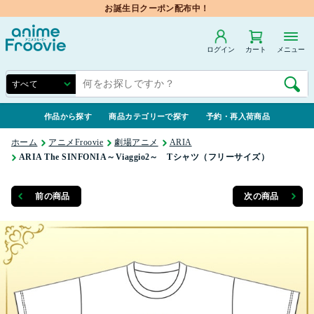
お誕生日クーポン配布中！
ログイン
カート
メニュー
作品から探す
商品カテゴリーで探す
予約・再入荷商品
ホーム
アニメFroovie
劇場アニメ
ARIA
ARIA The SINFONIA～Viaggio2～ Tシャツ（フリーサイズ）
前の商品
次の商品