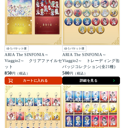
ゆうパケット便
ゆうパケット便
ARIA The SINFONIA～
ARIA The SINFONIA～
Viaggio2～ クリアファイルセ
Viaggio2～ トレーディング缶
ット
バッジコレクション(全21種)
850
500
円（税込）
円（税込）
カートに入れる
詳細を見る