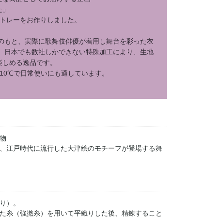
た」
物トレーをお作りしました。
力のもと、実際に歌舞伎俳優が着用し舞台を彩った衣
。 日本でも数社しかできない特殊加工により、生地
楽しめる逸品です。
10℃で日常使いにも適しています。
。
物
、江戸時代に流行した大津絵のモチーフが登場する舞
り）。
た糸（強撚糸）を用いて平織りした後、精錬すること