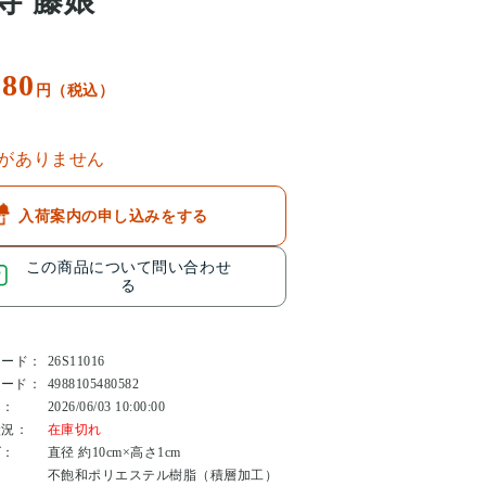
寺 藤娘
980
円（税込）
がありません
入荷案内の申し込みをする
この商品について問い合わせ
る
コード：
26S11016
コード：
4988105480582
日：
2026/06/03 10:00:00
状況：
在庫切れ
ズ：
直径 約10cm×高さ1cm
：
不飽和ポリエステル樹脂（積層加工）