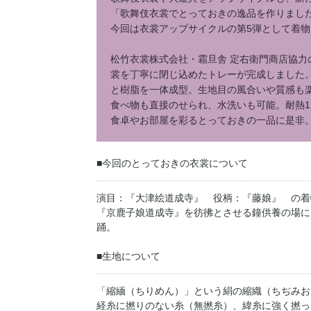
「歌舞伎衣裳でとっておきの逸品を作りまし
今回は衣裳アップサイクルの第5弾として着
松竹衣裳株式会社・霜旦舎 定右衛門商店協
裳を丁寧に閉じ込めたトレーが完成しました
と樹脂を一体成型。生地目の風合いや質感も
食べ物も直接のせられ、水洗いも可能。耐熱1
食卓やお部屋を彩るとっておきの一品に是非
■今回のとっておきの衣裳について
演目：『大津絵道成寺』 役柄：『藤娘』 の着
『京鹿子娘道成寺』を彷彿とさせる鐘供養の場に
踊。
■生地について
「縮緬（ちりめん）」という絹の縮織（ちぢみお
経糸に撚りのない糸（無撚糸）、緯糸に強く撚っ