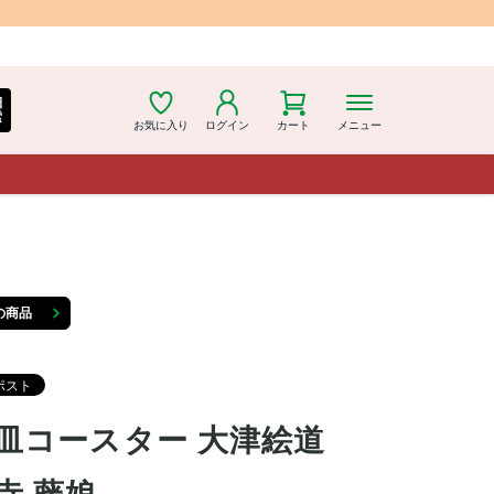
細
索
お気に入り
ログイン
カート
メニュー
の商品
皿コースター 大津絵道