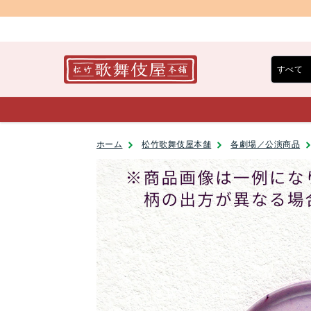
ホーム
松竹歌舞伎屋本舗
各劇場／公演商品