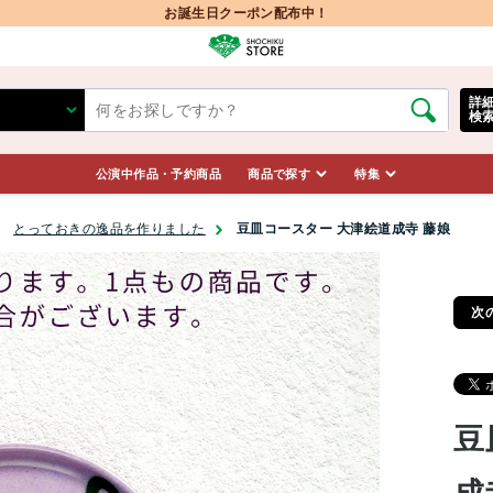
お誕生日クーポン配布中！
詳
検
公演中作品・予約商品
商品で探す
特集
とっておきの逸品を作りました
豆皿コースター 大津絵道成寺 藤娘
次
豆