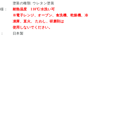
塗装の種類: ウレタン塗装
仕様：
耐熱温度 110℃/水洗い可
※電子レンジ、オーブン、食洗機、乾燥機、冷
凍庫、直火、 たわし、研磨剤は
使用しないでください。
国：
日本製