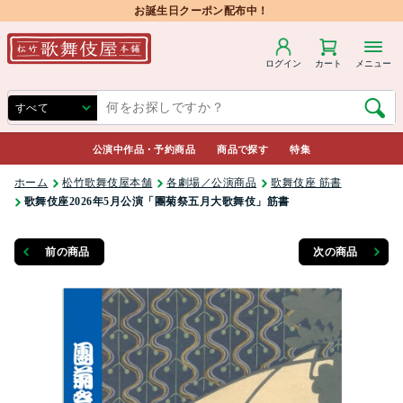
お誕生日クーポン配布中！
ログイン
カート
メニュー
公演中作品・予約商品
商品で探す
特集
ホーム
松竹歌舞伎屋本舗
各劇場／公演商品
歌舞伎座 筋書
歌舞伎座2026年5月公演「團菊祭五月大歌舞伎」筋書
前の商品
次の商品