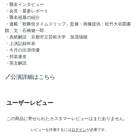
・襲名インタビュー
・会見・墓参レポート
・襲名祝幕の紹介
・連載「歌舞伎タイムスリップ」監修・画像提供：松竹大谷図書
館、文：石橋健一郎
・表紙解説 京都市立芸術大学 加茂瑞穂
・上演記録年表
・今月の出演俳優
・邦楽連名
・英文解説
🔗公演詳細はこちら
ユーザーレビュー
この商品に寄せられたカスタマーレビューはまだありません。
レビューを評価するには
ログイン
が必要です。