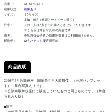
品番1：
NOJANCODE
在庫状況：
在庫あり
サイズ：
Ｂ5サイズ
本編 96P（巻頭アートページ除く）
注意：
※お一人様2点までの購入とさせていただきます
※こちらは舞台写真有の商品です
備考：
※歌舞伎会特典の筋書割引券はご利用頂けません。
配送便：
ゆうパケット便
選択可能
商品説明
2026年5月歌舞伎座「團菊祭五月大歌舞伎」（公演パンフレッ
ト） 舞台写真入りです。
※公演時歌舞伎座にて販売していたものと同じものです。（舞台
写真入り版）
■演目