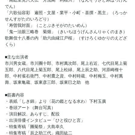
「南総里見八犬伝 芳流閣 利根川」（なんそうさとみはっけん
でん）
「六歌仙容彩 遍照・文屋・業平・小町・喜撰・黒主」（ろっか
せんすがたのいろどり）
「寿曽我対面」（ことぶきそがのたいめん）
「鬼一法眼三略巻 菊畑」（きいちほうげんさんりゃくのまき）
歌舞伎十八番の内「助六由縁江戸桜」（すけろくゆかりのえどざ
くら）
■主な出演者
市川男女蔵、市川團十郎、市村萬次郎、尾上右近、七代目尾上菊
五郎、八代目尾上菊五郎、尾上松緑、尾上辰之助、河原崎権十
郎、中村雀右衛門、中村鷹之資、中村時蔵、中村梅玉、中村萬
壽、坂東亀蔵、坂東彦三郎、坂東巳之助 他
■筋書内容
・表紙「しき錦」より〈花の鑑となる水わ〉下村玉廣
・巻頭アート（舞台写真）
・演目解説、あらすじ、配役
・出演俳優インタビュー「ひと役ひと言」
・特集寄稿「團菊祭」大島幸久
・特集寄稿「辰之助三代」織田紘二