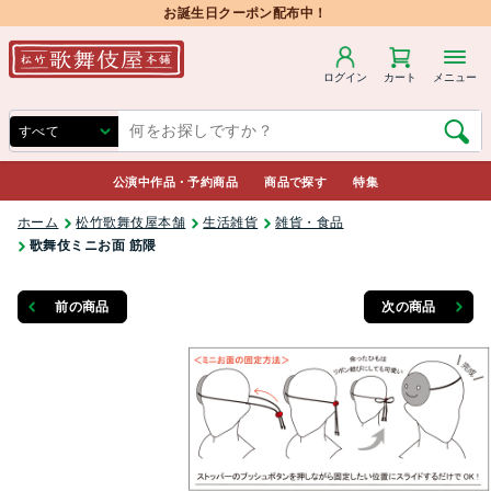
お誕生日クーポン配布中！
ログイン
カート
メニュー
公演中作品・予約商品
商品で探す
特集
ホーム
松竹歌舞伎屋本舗
生活雑貨
雑貨・食品
歌舞伎ミニお面 筋隈
前の商品
次の商品