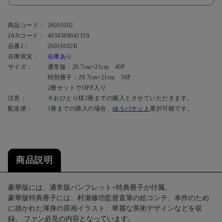
商品コード：
26010102
JANコード：
4934569041319
品番2：
26010102B
在庫状況：
在庫あり
サイズ：
通常版：29.7cm×21cm 40P
特別冊子：29.7cm×21cm 56P
2冊セットでOPP入り
注意：
※おひとり様2冊までの購入とさせていただきます。
配送便：
1冊までの購入の場合、
ゆうパケット
選択可能です。
商品説明
豪華版には、通常版パンフレット+特典冊子が付属。
豪華版特典冊子には、村瀬修功監督直筆の絵コンテ、本作のため
に描かれた渾身の原画イラスト、華麗な美術デザインなどを収
録。 ファン必見の内容となっています。