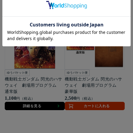
ゆうパケット便
ゆうパケット便
機動戦士ガンダム 閃光のハサ
機動戦士ガンダム 閃光のハサ
ウェイ 劇場用プログラム
ウェイ 劇場用プログラム
通常版
豪華版
1,100
2,500
円（税込）
円（税込）
詳細を見る
カートに入れる