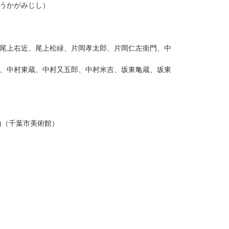
うかがみじし）
尾上右近、尾上松緑、片岡孝太郎、片岡仁左衛門、中
、中村東蔵、中村又五郎、中村米吉、坂東亀蔵、坂東
山（千葉市美術館）