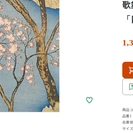
歌
「
1,
商品
品番1
在庫
サイ