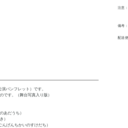
注意
備考
配送
（公演パンフレット）です。
のです。（舞台写真入り版）
のあだうち）
き）
んごんげんちかいのすけだち）