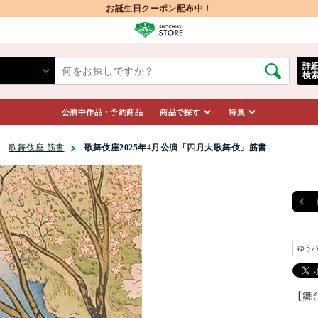
お誕生日クーポン配布中！
詳
検
公演中作品・予約商品
商品で探す
特集
歌舞伎座 筋書
歌舞伎座2025年4月公演「四月大歌舞伎」筋書
ゆう
【舞