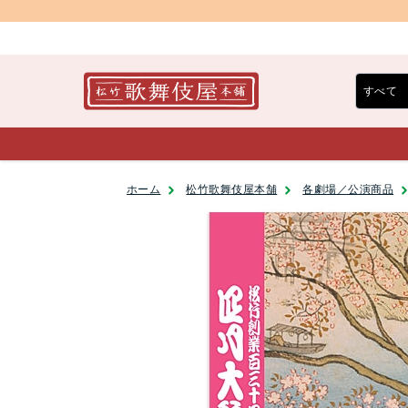
ホーム
松竹歌舞伎屋本舗
各劇場／公演商品