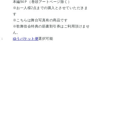
本編94Ｐ（巻頭アートページ除く）
：
※お一人様2点までの購入とさせていただきま
す
※こちらは舞台写真有の商品です
：
※歌舞伎会特典の筋書割引券はご利用頂けませ
ん。
便：
ゆうパケット便
選択可能