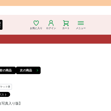
細
索
お気に入り
ログイン
カート
メニュー
前の商品
次の商品
パケット便
台写真入り版】