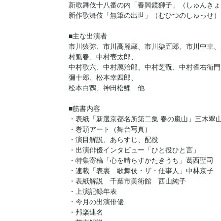
新歌舞伎十八番の内「春興鏡獅子」（しゅんきょ
新作歌舞伎「無筆の出世」（むひつのしゅっせ）
■主な出演者
市川猿弥、市川高麗蔵、市川染五郎、市川中車、
村魁春、中村壱太郎、
中村歌六、中村鴈治郎、中村芝翫、中村雀右衛門
彌十郎、松本幸四郎、
松本白鸚、神田松鯉 他
■筋書内容
・表紙「新選京都名所第二集 春の嵐山」三木翠
・巻頭アート（舞台写真）
・演目解説、あらすじ、配役
・出演俳優インタビュー「ひと役ひと言」
・特集寄稿「心を晴らすかたきうち」葛西聖司
・連載「表裏 歌舞伎・ザ・仕事人」中林京子
・表紙解説 千葉市美術館 西山純子
・上演記録年表
・今月の出演俳優
・邦楽連名