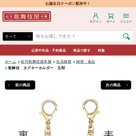
お誕生日クーポン配布中！
ログイン
カート
メニュー
公演中作品・予約商品
商品で探す
特集
ホーム
松竹歌舞伎屋本舗
生活雑貨
雑貨・食品
歌舞伎 タグキーホルダー 五郎
前の商品
次の商品