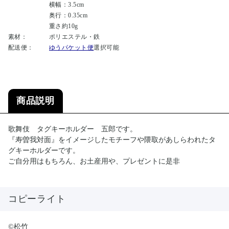
横幅：3.5cm
奥行：0.35cm
重さ約10g
素材：
ポリエステル・鉄
配送便：
ゆうパケット便
選択可能
商品説明
歌舞伎 タグキーホルダー 五郎です。
『寿曽我対面』をイメージしたモチーフや隈取があしらわれたタ
グキーホルダーです。
ご自分用はもちろん、お土産用や、プレゼントに是非
コピーライト
©松竹