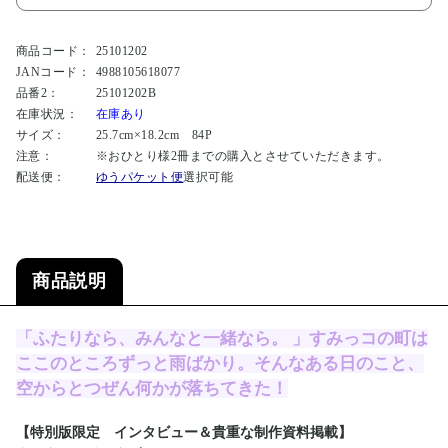
商品コード：
25101202
JANコード：
4988105618077
品番2：
25101202B
在庫状況：
在庫あり
サイズ：
25.7cm×18.2cm 84P
注意：
※おひとり様2冊までの購入とさせていただきます。
配送便：
ゆうパケット便
選択可能
商品説明
「ふたりなら、みんなと一緒なら。 」すみっコの町は
ここのところずっと雨ばかり。そんなある日のこと、
空からとつぜん何かが落ちてきた！
【特別版限定 インタビュー＆貴重な制作資料掲載】