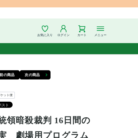
お気に入り
ログイン
カート
メニュー
前の商品
次の商品
パケット便
統領暗殺裁判 16日間の
実 劇場用プログラム