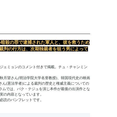
従い暗殺の罪で逮捕された軍人と、彼を救うため
裁判の行方は、次期独裁者を狙う男によって
ジェミョンのコメント付きで掲載。チュ・チャンミン
秋月望さん(明治学院大学名誉教授)、韓国現代史の映画
さん(憲法学者)による裁判の歴史と権威主義についての
コラムでは、パク・テジュを演じ本作が最後の出演作とな
実の内容となっています。
必読のパンフレットです。