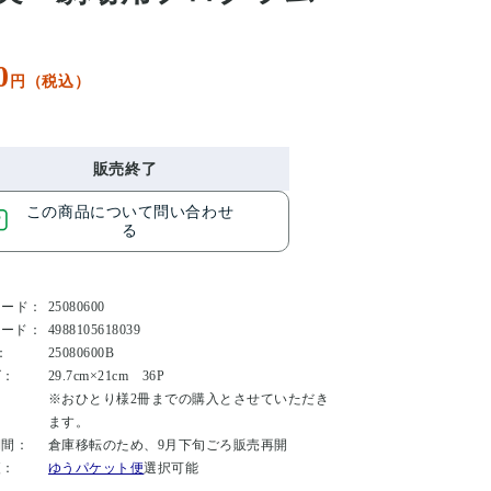
0
円（税込）
販売終了
この商品について問い合わせ
る
コード：
25080600
コード：
4988105618039
：
25080600B
ズ：
29.7cm×21cm 36P
：
※おひとり様2冊までの購入とさせていただき
ます。
期間：
倉庫移転のため、9月下旬ごろ販売再開
便：
ゆうパケット便
選択可能