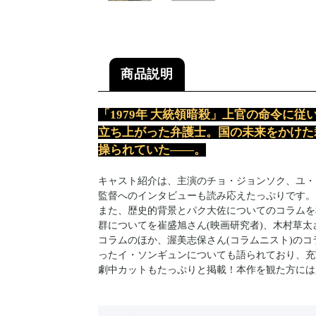
商品説明
「1979年 大統領暗殺」上官の命令に
立ち上がった弁護士。国の未来をかけた
操られていた――。
キャスト紹介は、主演のチョ・ジョンソク、ユ・
監督へのインタビューも読み応えたっぷりです。
また、歴史的背景とパク大佐についてのコラムを
群についてを崔盛旭さん(映画研究者)、木村草太
コラムのほか、渥美志保さん(コラムニスト)の
ったイ・ソンギュンについても語られており、充
劇中カットもたっぷりと掲載！本作を観た方には