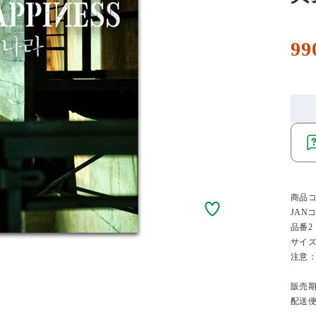
99
商品
JAN
品番2
サイ
注意
販売
配送