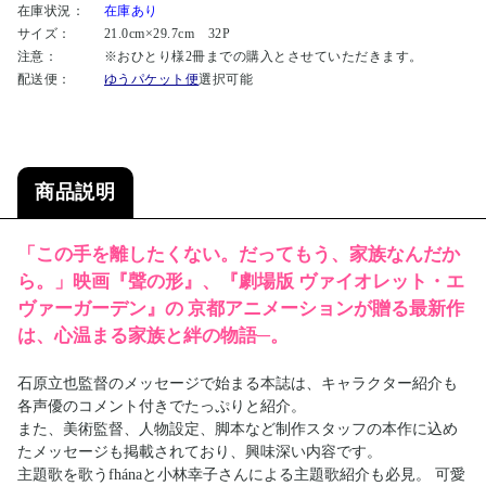
在庫状況：
在庫あり
サイズ：
21.0cm×29.7cm 32P
注意：
※おひとり様2冊までの購入とさせていただきます。
配送便：
ゆうパケット便
選択可能
商品説明
「この手を離したくない。だってもう、家族なんだか
ら。」映画『聲の形』、『劇場版 ヴァイオレット・エ
ヴァーガーデン』の 京都アニメーションが贈る最新作
は、心温まる家族と絆の物語─。
石原立也監督のメッセージで始まる本誌は、キャラクター紹介も
各声優のコメント付きでたっぷりと紹介。
また、美術監督、人物設定、脚本など制作スタッフの本作に込め
たメッセージも掲載されており、興味深い内容です。
主題歌を歌うfhánaと小林幸子さんによる主題歌紹介も必見。 可愛