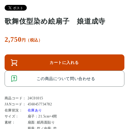
歌舞伎型染め絵扇子 娘道成寺
2,750
円（税込）
カートに入れる
この商品について問い合わせる
商品コード：
24C01015
JANコード：
4560457734782
在庫状況：
在庫あり
サイズ：
扇子：21.5cm×4間
素材：
扇面: 紙両面貼り
親骨: 竹／中骨: 竹