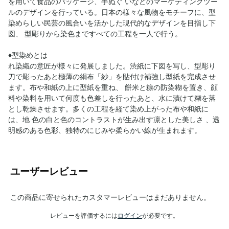
を用いて食品のパッケージ、手ぬぐ いなどのマーケティングツー
ルのデザインを行っている。日本の様々な風物をモチーフに、型
染めらしい民芸の風合いを活かした現代的なデザインを目指し下
図、 型彫りから染色まですべての工程を一人で行う。
♦︎型染めとは
れ染織の意匠が様々に発展しました。渋紙に下図を写し、型彫り
刀で彫ったあと極薄の絹布「紗」を貼付け補強し型紙を完成させ
ます。布や和紙の上に型紙を重ね、 餅米と糠の防染糊を置き、顔
料や染料を用いて何度も色差しを行ったあと、水に漬けて糊を落
とし乾燥させます。多くの工程を経て染め上がった布や和紙に
は、地 色の白と色のコントラストが生み出す凛とした美しさ 、透
明感のある色彩、独特のにじみや柔らかい線が生まれます。
ユーザーレビュー
この商品に寄せられたカスタマーレビューはまだありません。
レビューを評価するには
ログイン
が必要です。