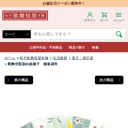
お誕生日クーポン配布中！
ログイン
カート
メニュー
公演中作品・予約商品
商品で探す
特集
ホーム
松竹歌舞伎屋本舗
生活雑貨
扇子・扇子袋
歌舞伎型染め絵扇子 娘道成寺
前の商品
次の商品