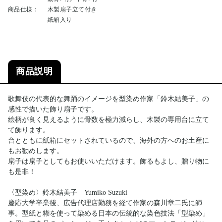
商品仕様：
木製扇子立て付き
紙箱入り
商品説明
歌舞伎の代表的な舞踊のイメージを型染め作家「鈴木結美子」の
感性で描いた飾り扇子です。
絵柄が良く見えるように骨数を極力減らし、木製の専用台に立て
て飾ります。
台とともに紙箱にセットされているので、海外の方へのお土産に
もお勧めします。
扇子は扇子としてもお使いいただけます。飾るもよし、贈り物に
も是非！
〈型染め〉鈴木結美子 Yumiko Suzuki
慶応大学卒業後、広告代理店勤務を経て作家の森川章二氏に師
事。型紙と糊を使って染める日本の伝統的な染色技法「型染め」