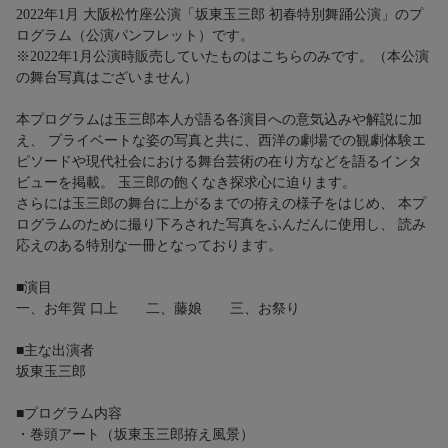
2022年1月 大阪松竹座公演「坂東玉三郎 初春特別舞踊公演」のプ
ログラム（公演パンフレット）です。
※2022年1月公演時販売していたものはこちらのみです。（本公演
の舞台写真はございません）
本プログラムは玉三郎本人が語る各演目への意気込みや解説に加
え、 プライベートな姿の写真と共に、西洋の劇場での観劇体験エ
ピソードや現代社会における舞台芸術の在り方などを語るインタ
ビューを掲載。 玉三郎の飽くなき探求心に迫ります。
さらには玉三郎の舞台に上がるまでの拵えの様子をはじめ、 本プ
ログラムのために撮り下ろされた写真をふんだんに使用し、 読み
応えのある特別な一冊となっております。
■演目
一、お年賀 口上 二、藤娘 三、お祭り
■主な出演者
坂東玉三郎
■プログラム内容
・巻頭アート（坂東玉三郎拵え風景）