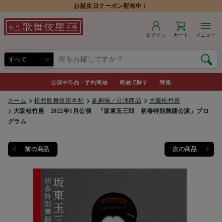
お誕生日クーポン配布中！
ログイン
カート
メニュー
公演中作品・予約商品
商品で探す
特集
ホーム
松竹歌舞伎屋本舗
各劇場／公演商品
大阪松竹座
大阪松竹座 2022年1月公演 「坂東玉三郎 初春特別舞踊公演」プロ
グラム
前の商品
次の商品