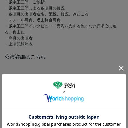
・坂東玉三郎 ご挨拶
・坂東玉三郎による各演目の解説
・各演目の出演者連名、配役、解説、みどころ
・スチール写真、過去舞台写真
・坂東玉三郎インタビュー「異彩を支える飽くなき探求心に迫
る」真山仁
・今月の出演者
・上演記録年表
公演詳細はこちら
※こちらの商品はお一人様2点までの購入とさせていただきます。
※こちらの商品はゆうメールとヤマト宅急便発送をお選び頂けま
す。
※配送について詳しくは以下をご確認ください。
【配送について】
ユーザーレビュー