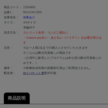
商品コード：
22S04001
品番1：
NOJANCODE
在庫状況：
在庫あり
サイズ：
A4サイズ
本編64Ｐ
決済方法：
クレジット決済・コンビニ前払い
・Amazon pay払い・あと払い（ペイディ）をお選び頂けま
す
注意：
※お一人様2点までの購入とさせていただきます
※こちらは舞台写真無しの商品です
（公演中に販売したプログラムは本公演の舞台写真無しの
みです。）
備考：
※歌舞伎会特典の筋書割引券はご利用頂けません。
配送便：
ゆうパケット便
選択可能
商品説明