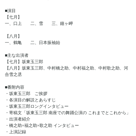
■演目
【七月】
一、口上 二、雪 三、鐘ヶ岬
【八月】
一、鶴亀 二、日本振袖始
■主な出演者
【七月】坂東玉三郎
【八月】坂東玉三郎、中村橋之助、中村福之助、中村歌之助、河
合雪之丞
■番附内容
・坂東玉三郎 ご挨拶
・各演目の解説とあらすじ
・坂東玉三郎ロングインタビュー
・寄稿文「坂東玉三郎 南座での舞踊公演の これまでとこれから」
・出演者紹介
・橋之助×福之助×歌之助 インタビュー
・上演記録