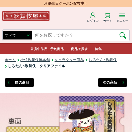
お誕生日クーポン配布中！
ログイン
カート
メニュー
公演中作品・予約商品
商品で探す
特集
ホーム
松竹歌舞伎屋本舗
キャラクター商品
しろたん×歌舞伎
しろたん×歌舞伎 クリアファイル
前の商品
次の商品