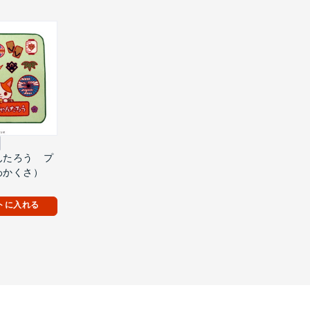
んたろう プ
わかくさ）
）
トに入れる