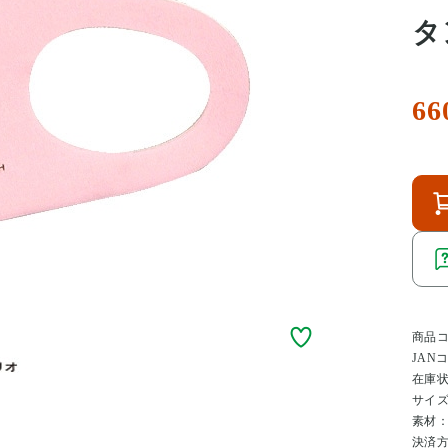
タ
66
商品
JAN
在庫
サイ
素材
決済