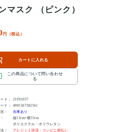
ンマスク （ピンク）
0
円（税込）
カートに入れる
この商品について問い合わせ
る
コード：
21F01057
コード：
4991567382561
状況：
在庫あり
ズ：
縦13cm×横35cm
：
ポリエステル・ポリウレタン
方法：
クレジット決済・コンビニ前払い