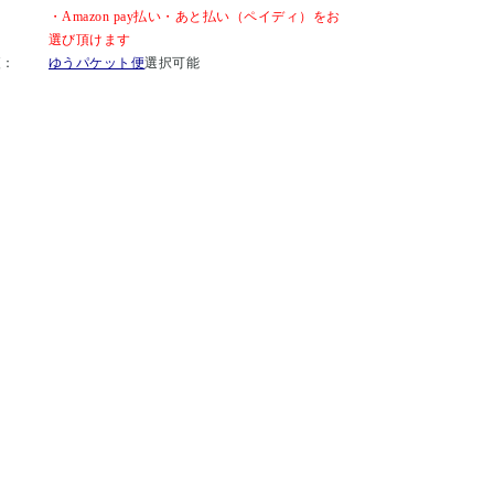
・Amazon pay払い・あと払い（ペイディ）をお
選び頂けます
便：
ゆうパケット便
選択可能