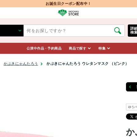
お誕生日クーポン配布中！
詳
検
公演中作品・予約商品
商品で探す
特集
かぶきにゃんたろう
かぶきにゃんたろう ウレタンマスク （ピンク）
ゆう
か