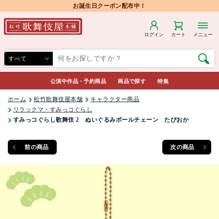
お誕生日クーポン配布中！
ログイン
カート
メニュー
公演中作品・予約商品
商品で探す
特集
ホーム
松竹歌舞伎屋本舗
キャラクター商品
リラックマ・すみっコぐらし
すみっコぐらし歌舞伎 2 ぬいぐるみボールチェーン たぴおか
前の商品
次の商品