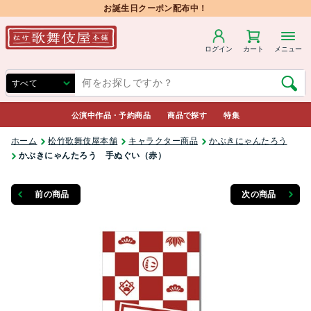
お誕生日クーポン配布中！
ログイン
カート
メニュー
公演中作品・予約商品
商品で探す
特集
ホーム
松竹歌舞伎屋本舗
キャラクター商品
かぶきにゃんたろう
かぶきにゃんたろう 手ぬぐい（赤）
前の商品
次の商品