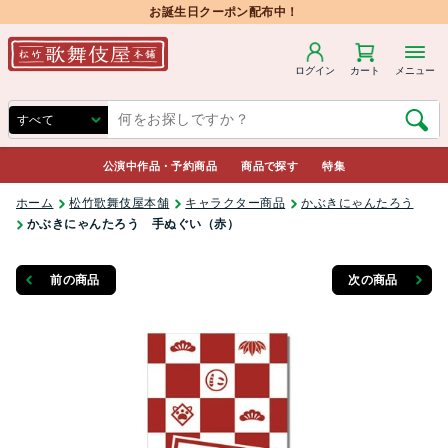
お誕生日クーポン配布中！
ログイン
カート
メニュー
公演中作品・予約商品
商品で探す
特集
ホーム
松竹歌舞伎屋本舗
キャラクター商品
かぶきにゃんたろう
かぶきにゃんたろう 手ぬぐい（赤）
前の商品
次の商品