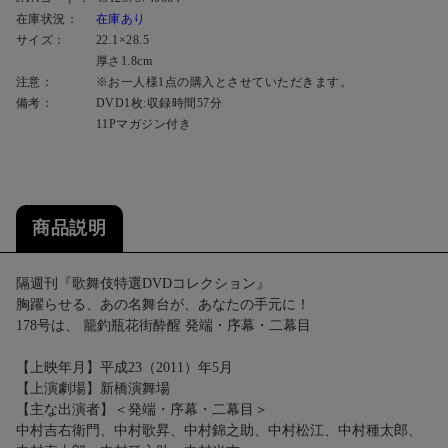
在庫状況：
在庫あり
サイズ：
22.1×28.5
厚さ1.8cm
注意：
※お一人様1点の購入とさせていただきます。
備考：
DVD1枚:収録時間57分
11Pマガジン付き
商品説明
隔週刊『歌舞伎特選DVDコレクション』
胸躍らせる、あの名舞台が、あなたの手元に！
178号は、 籠釣瓶花街酔醒 発端・序幕・二幕目
【上映年月】平成23（2011）年5月
【上演劇場】新橋演舞場
【主な出演者】＜発端・序幕・二幕目＞
中村吉右衛門、中村歌昇、中村錦之助、中村松江、中村種太郎、