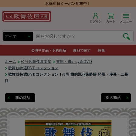
お誕生日クーポン配布中！
ログイン
カート
メニュー
公演中作品・予約商品
商品で探す
特集
ホーム
松竹歌舞伎屋本舗
書籍・Blu-ray＆DVD
歌舞伎特選DVDコレクション
歌舞伎特選DVDコレクション 178号 籠釣瓶花街酔醒 発端・序幕・二幕
目
前の商品
次の商品