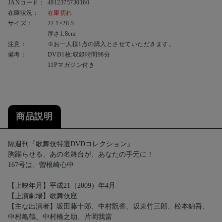
JANコード：
4912375730160
在庫状況：
在庫切れ
サイズ：
22.1×28.5
厚さ1.8cm
注意：
※お一人様1点の購入とさせていただきます。
備考：
DVD1枚:収録時間98分
11Pマガジン付き
商品説明
隔週刊『歌舞伎特選DVDコレクション』
胸躍らせる、あの名舞台が、あなたの手元に！
167号は、曽根崎心中
【上映年月】平成21（2009）年4月
【上演劇場】歌舞伎座
【主な出演者】坂田藤十郎、中村翫雀、坂東竹三郎、松本錦吾、
中村亀鶴、中村橋之助、片岡我當