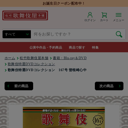
お誕生日クーポン配布中！
ログイン
カート
メニュー
公演中作品・予約商品
商品で探す
特集
ホーム
松竹歌舞伎屋本舗
書籍・Blu-ray＆DVD
歌舞伎特選DVDコレクション
歌舞伎特選DVDコレクション 167号 曽根崎心中
前の商品
次の商品