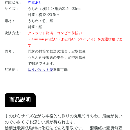
在庫状況：
在庫あり
サイズ：
うちわ：横11.2×縦約22.5～23cm
封筒：横12×23.5cm
素材：
うちわ：竹、紙
封筒：紙
決済方法：
クレジット決済・コンビニ前払い
・Amazon pay払い・あと払い（ペイディ）をお選び頂けま
す
備考：
同封の封筒で郵送の場合：定型郵便
うちわ直接郵送の場合：定型外郵便
で郵送できます。
配送便：
ゆうパケット便
選択可能
商品説明
手のひらサイズながら本格的な作りの丸亀竹うちわ。扇面が長い
ので小さくても涼しい風が得られます。
絵柄は歌舞伎独特の化粧法である隈取です。 源義経の豪勇無双