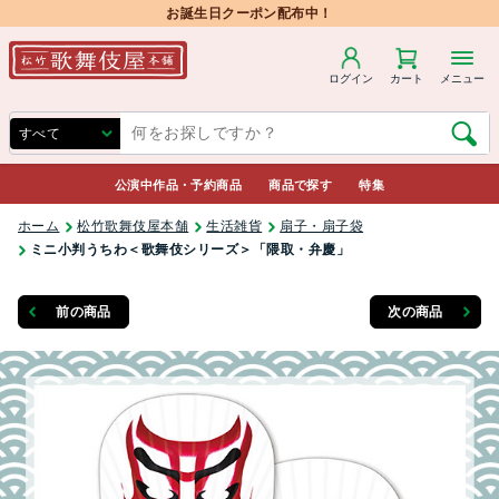
お誕生日クーポン配布中！
ログイン
カート
メニュー
公演中作品・予約商品
商品で探す
特集
ホーム
松竹歌舞伎屋本舗
生活雑貨
扇子・扇子袋
ミニ小判うちわ＜歌舞伎シリーズ＞「隈取・弁慶」
前の商品
次の商品