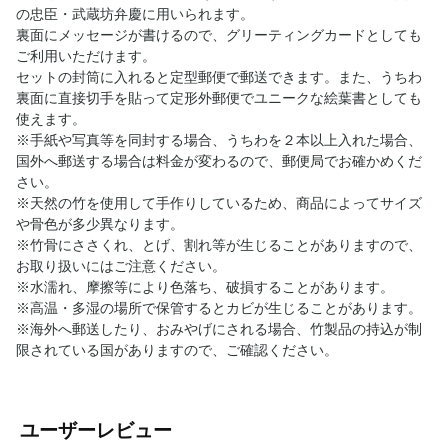
の忠臣・武蔵坊弁慶に用いられます。
裏面にメッセージが書けるので、グリーティングカードとしても
ご利用いただけます。
セットの封筒に入れると定型郵便で郵送できます。また、うちわ
裏面に直接切手を貼って定形外郵便でユニークな絵葉書としても
使えます。
※手紙や写真等を同封する場合、うちわを２本以上入れた場合、
国外へ郵送する場合は料金が変わるので、郵便局でお確かめくだ
さい。
※天然の竹を使用して手作りしているため、商品によってサイズ
や骨色が多少異なります。
※竹骨にささくれ、とげ、割れ等が生じることがありますので、
お取り扱いにはご注意ください。
※水濡れ、摩擦等により色落ち、破損することがあります。
※高温・多湿の場所で保管するとカビが生じることがあります。
※海外へ郵送したり、おみやげにされる場合、竹製品の持込が制
限されている国がありますので、ご確認ください。
ユーザーレビュー