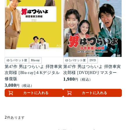
ゆうパケット便
Blu-ray
ゆうパケット便
DVD
第47作 男はつらいよ 拝啓車寅
第47作 男はつらいよ 拝啓車寅
次郎様 [Blu-ray]４Kデジタル
次郎様 [DVD]HDリマスター
修復版
1,980
円（税込）
3,080
円（税込）
カートに入れる
カートに入れる
2
件あります