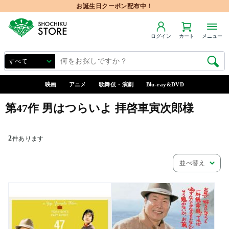
お誕生日クーポン配布中！
ログイン
カート
メニュー
映画
アニメ
歌舞伎・演劇
Blu-ray&DVD
第47作 男はつらいよ 拝啓車寅次郎様
2
件あります
並べ替え