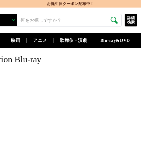
お誕生日クーポン配布中！
詳細
検索
映画
アニメ
歌舞伎・演劇
Blu-ray&DVD
 Blu-ray