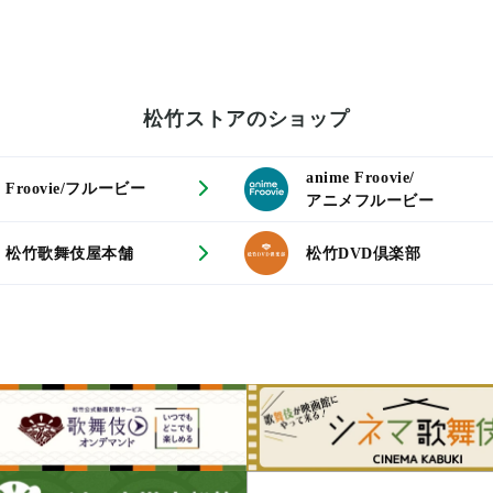
松竹ストアのショップ
anime Froovie/
Froovie/フルービー
アニメフルービー
松竹歌舞伎屋本舗
松竹DVD倶楽部