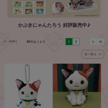
かぶきにゃんたろう 好評販売中♪
[1～60件]
66
1
2
件あります
並べ替え