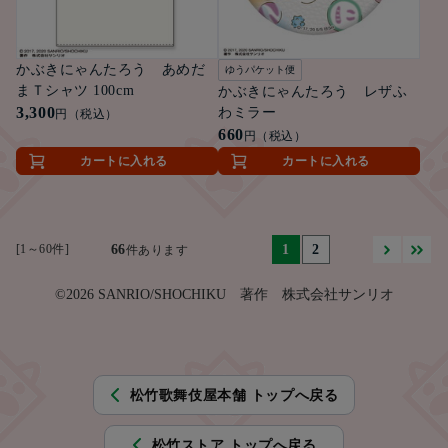
かぶきにゃんたろう あめだ
ゆうパケット便
まＴシャツ 100cm
かぶきにゃんたろう レザふ
3,300
わミラー
円（税込）
660
円（税込）
カートに入れる
カートに入れる
[1～60件]
66
1
2
件あります
©2026 SANRIO/SHOCHIKU 著作 株式会社サンリオ
松竹歌舞伎屋本舗 トップへ戻る
松竹ストア トップへ戻る