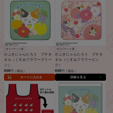
ゆうパケット便
ゆうパケット便
かぶきにゃんたろう プチタ
かぶきにゃんたろう プチタ
オル（くすみフラワーグリー
オル（くすみフラワーピン
ン）
ク）
660
660
円（税込）
円（税込）
カートに入れる
詳細を見る