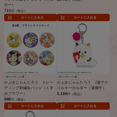
ロー）
715
円（税込）
カートに入れる
カートに入れる
ゆうパケット便
ゆうパケット便
かぶきにゃんたろう トレー
かぶきにゃんたろう 2連アク
ディング刺繍缶バッジ（くす
リルキーホルダー（連獅子）
みフラワー）
1,100
円（税込）
900
円（税込）
カートに入れる
カートに入れる