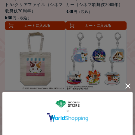
トA5クリアファイル（シネマ
カー（シネマ歌舞伎20周年）
歌舞伎20周年）
330
円（税込）
660
円（税込）
カートに入れる
カートに入れる
かぶきにゃんたろう トートバ
ゆうパケット便
ッグ（レトロデザイン）
かぶきにゃんたろう トレーデ
2,530
ィングアクリルキーホルダー
円（税込）
（日本の四季シリーズ）全6種
850
円（税込）
カートに入れる
詳細を見る