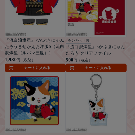
『流白浪燦星』×かぶきにゃん
ゆうパケット便
たろうきせかえお洋服S（流白
『流白浪燦星』×かぶきにゃん
浪燦星（ルパン三世））
たろう クリアファイル
1,980
500
円（税込）
円（税込）
カートに入れる
カートに入れる