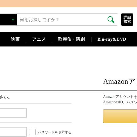
詳細
検索
映画
アニメ
歌舞伎・演劇
Blu-ray&DVD
Amazo
Amazonアカウン
さい。
AmazonのID、
パスワードを表示する