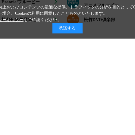
Froovie/フルービー
アニメフルービー
上およびコンテンツの最適な提供、トラフィックの分析を目的としてCo
場合、Cookieの利用に同意したことものといたします。
松竹歌舞伎屋本舗
松竹DVD倶楽部
シーポリシー
をご確認ください。
承諾する