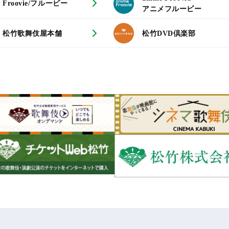
Froovie/フルービー
アニメフルービー
松竹歌舞伎屋本舗
松竹DVD倶楽部