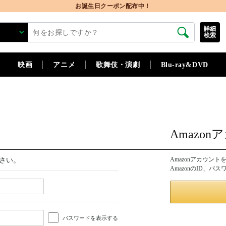
お誕生日クーポン配布中！
詳細
検索
映画
アニメ
歌舞伎・演劇
Blu-ray&DVD
Amazo
Amazonアカウン
さい。
AmazonのID、
パスワードを表示する