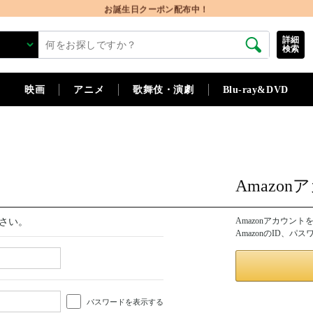
お誕生日クーポン配布中！
詳細
検索
映画
アニメ
歌舞伎・演劇
Blu-ray&DVD
Amazo
Amazonアカウン
さい。
AmazonのID、
パスワードを表示する