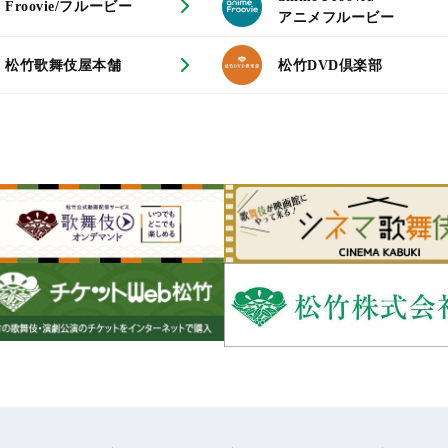
Froovie/フルービー
アニメフルービー
松竹歌舞伎屋本舗
松竹DVD倶楽部