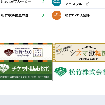
Froovie/フルービー
アニメフルービー
松竹歌舞伎屋本舗
松竹DVD倶楽部