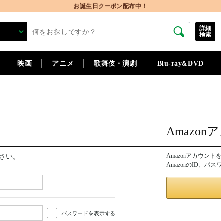
お誕生日クーポン配布中！
詳細
検索
映画
アニメ
歌舞伎・演劇
Blu-ray&DVD
Amazo
Amazonアカウン
さい。
AmazonのID、
パスワードを表示する