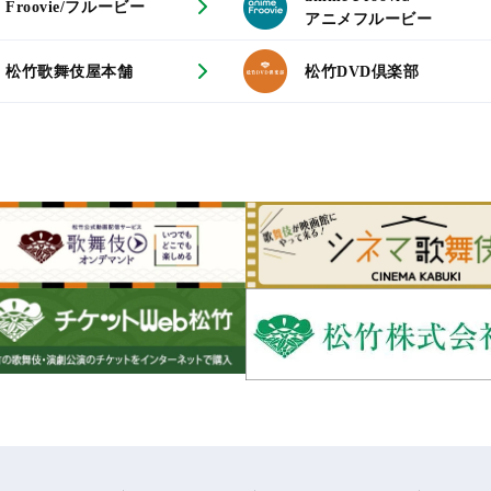
Froovie/フルービー
アニメフルービー
松竹歌舞伎屋本舗
松竹DVD倶楽部