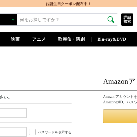
お誕生日クーポン配布中！
詳細
検索
映画
アニメ
歌舞伎・演劇
Blu-ray&DVD
Amazo
Amazonアカウン
さい。
AmazonのID、
パスワードを表示する