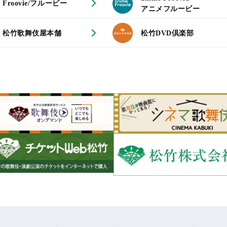
Froovie/フルービー
アニメフルービー
松竹歌舞伎屋本舗
松竹DVD倶楽部