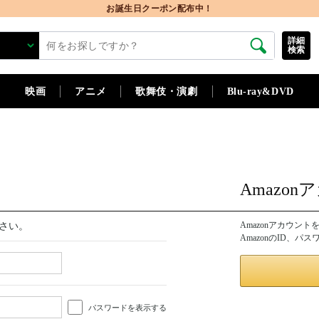
お誕生日クーポン配布中！
詳細
検索
映画
アニメ
歌舞伎・演劇
Blu-ray&DVD
Amazo
Amazonアカウン
さい。
AmazonのID、
パスワードを表示する