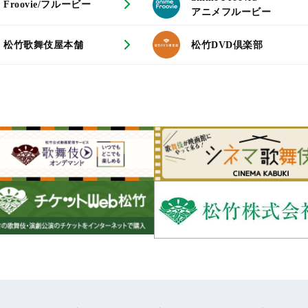
Froovie/フルービー
アニメフルービー
松竹歌舞伎屋本舗
松竹DVD倶楽部