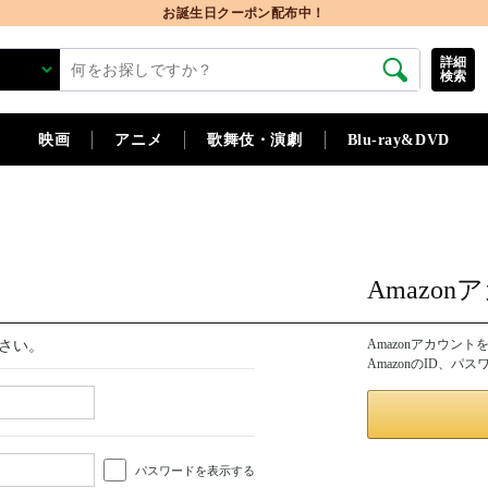
お誕生日クーポン配布中！
詳細
検索
映画
アニメ
歌舞伎・演劇
Blu-ray&DVD
Amazo
Amazonアカウン
さい。
AmazonのID、
パスワードを表示する