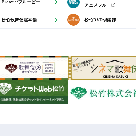
Froovie/フルービー
アニメフルービー
松竹歌舞伎屋本舗
松竹DVD倶楽部