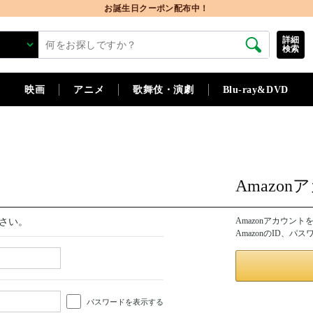
お誕生日クーポン配布中！
詳細
検索
映画
アニメ
歌舞伎・演劇
Blu-ray&DVD
Amazo
Amazonアカウン
さい。
AmazonのID、
パスワードを表示する