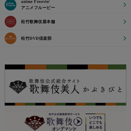
anime Froovie/
アニメフルービー
松竹歌舞伎屋本舗
松竹DVD倶楽部