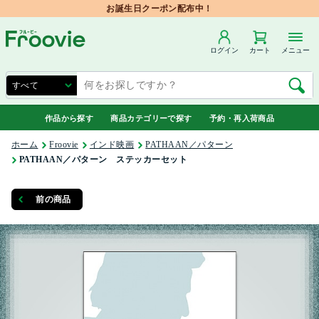
お誕生日クーポン配布中！
ログイン
カート
メニュー
作品から探す
商品カテゴリーで探す
予約・再入荷商品
ホーム
Froovie
インド映画
PATHAAN／パターン
PATHAAN／パターン ステッカーセット
前の商品